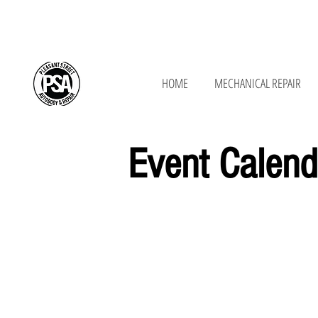
650 New Ludlow Rd, South Hadley, MA 01
HOME
MECHANICAL REPAIR
Event Calend