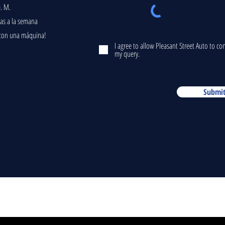
p. M.
ías a la semana
 con una máquina!
I agree to allow Pleasant Street Auto to c
my query.
Submi
© 2020 Pleasant Street Auto. Creado
por Loryn Design.
Privacy Policy
Covid 19 Policy & Protocol
Do Not Sell My Personal Information