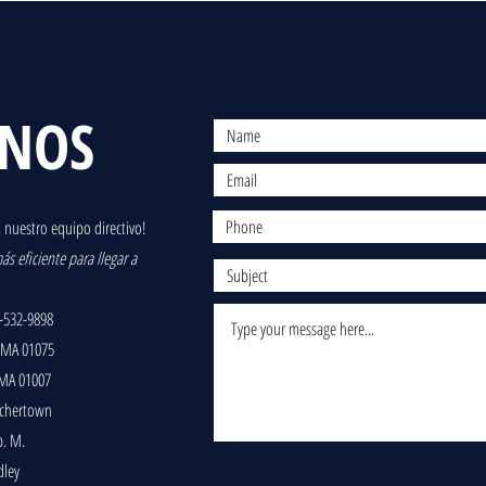
ENOS
 nuestro equipo directivo!
s eficiente para llegar a
-532-9898
 MA 01075
 MA 01007
lchertown
p. M.
dley