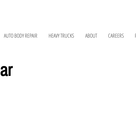
075 • 147 Bay Rd, Belchertown, MA 01007 • 676 Curran Hwy, North Adams, MA 01247
AUTO BODY REPAIR
HEAVY TRUCKS
ABOUT
CAREERS
ar