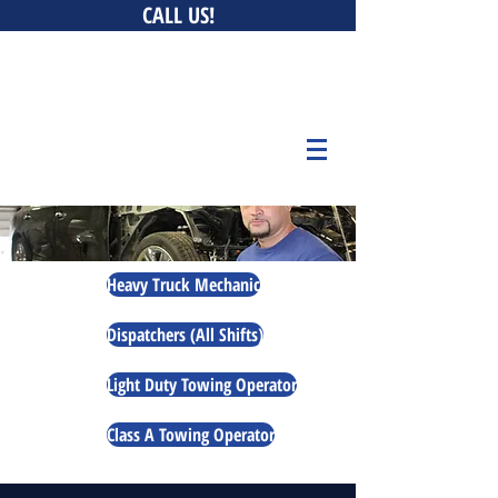
CALL US!
0 New Ludlow Rd, South Hadley, MA 01075 • 147 Bay
Belchertown, MA 01007 • 676 Curran Hwy, North Adams,
MA 01247
Heavy Truck Mechanic
Dispatchers (All Shifts)
Light Duty Towing Operator
Class A Towing Operator