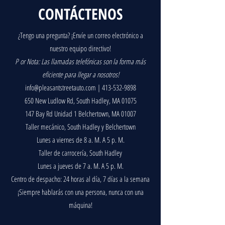
CONTÁCTENOS
¿Tengo una pregunta? ¡Envíe un correo electrónico a
nuestro equipo directivo!
P
or Nota: Las llamadas telefónicas son la forma más
eficiente para llegar a nosotros!
info@pleasantstreetauto.com
|
413-532-9898
650 New Ludlow Rd, South Hadley, MA 01075
147 Bay Rd Unidad 1 Belchertown, MA 01007
Taller mecánico, South Hadley y Belchertown
Lunes a viernes de 8 a. M. A 5 p. M.
Taller de carrocería, South Hadley
Lunes a jueves de 7 a. M. A 5 p. M.
Centro de despacho: 24 horas al día, 7 días a la semana
¡Siempre hablarás con una persona, nunca con una
máquina!