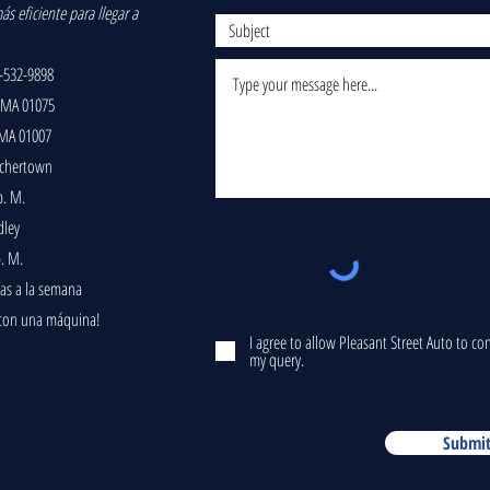
s eficiente para llegar a
-532-9898
 MA 01075
 MA 01007
lchertown
p. M.
dley
p. M.
ías a la semana
 con una máquina!
I agree to allow Pleasant Street Auto to c
my query.
Submi