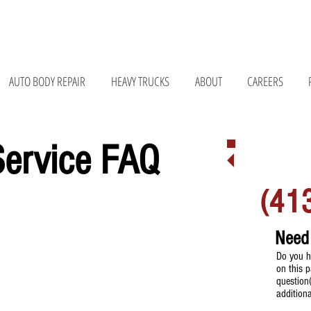
075 • 147 Bay Rd, Belchertown, MA 01007 • 676 Curran Hwy, North Adams, MA 01247
AUTO BODY REPAIR
HEAVY TRUCKS
ABOUT
CAREERS
Service FAQ
MORE 
(41
Need
Do you h
on this 
question
addition