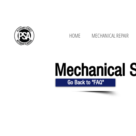
650 New Ludlow Rd, South Hadley, MA 01
HOME
MECHANICAL REPAIR
Mechanical 
Go Back to "FAQ"