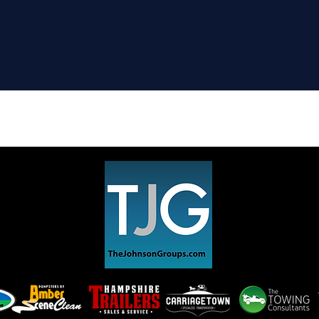
© 2020 Pleasant Street Auto. Creado
por Loryn Design.
Privacy Policy
Covid 19 Policy & Protocol
Do Not Sell My Personal Information