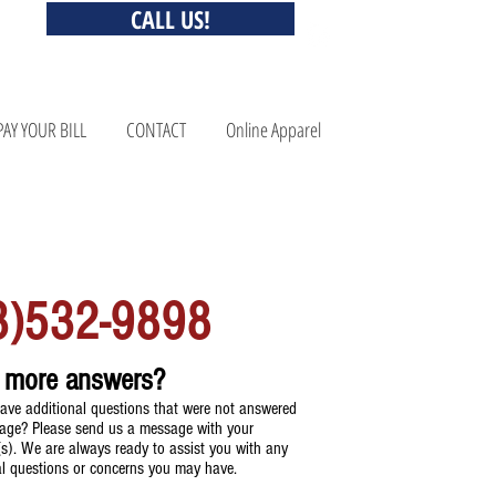
CALL US!
PAY YOUR BILL
CONTACT
Online Apparel
QUESTONS? CALL US!
3)532-9898
 more answers?
ave additional questions that were not answered
page? Please send us a message with your
(s). We are always ready to assist you with any
al questions or concerns you may have.